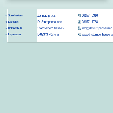
Zahnarztpraxis
08157 - 8316
Sprechzeiten
Dr. Stumpenhausen
08157 - 1788
Lageplan
Starnberger Strasse 9
info@dr-stumpenhausen.
Datenschutz
D-82343 Pöcking
www.dr-stumpenhausen.
Impressum